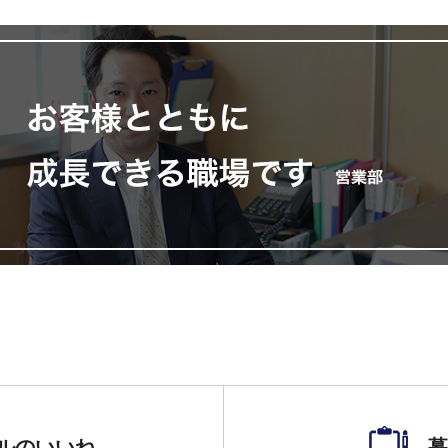
ルのいいね
募